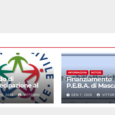
INFORMAZIONI
NOTIZIE
do di
Finanziamento
ecipazione al
P.E.B.A. di Masca
 “2026
26, 2026
VITTORIO
GEN 7, 2026
VITTOR
ruttori di Ponti”