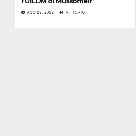
l’UILDM di Mussomeli”
AGO 29, 2022
VITTORIO