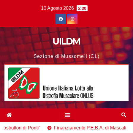
Salta
10 Agosto 2026
5:30
al
contenuto
UILDM
Sezione di Mussomeli (CL)
onti”
Finanziamento P.E.B.A. di Mascali
Tesserame