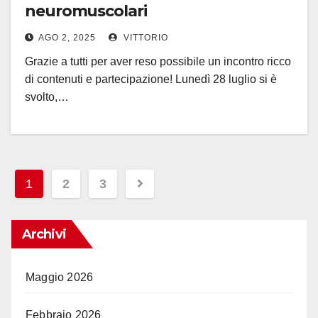
neuromuscolari
AGO 2, 2025
VITTORIO
Grazie a tutti per aver reso possibile un incontro ricco
di contenuti e partecipazione! Lunedì 28 luglio si è
svolto,…
Posts
1
2
3
pagination
Archivi
Maggio 2026
Febbraio 2026