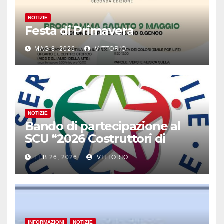
NOTIZIE
Festa di Primavera
MAG 8, 2026
VITTORIO
NOTIZIE
Bando di partecipazione al
SCU “2026 Costruttori di
Ponti”
FEB 26, 2026
VITTORIO
INFORMAZIONI
NOTIZIE