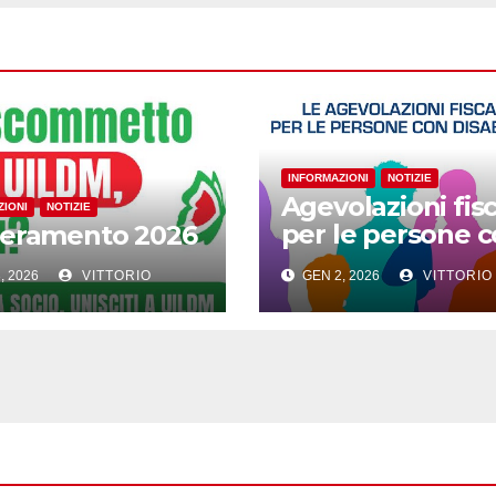
INFORMAZIONI
NOTIZIE
Agevolazioni fisc
ZIONI
NOTIZIE
per le persone 
seramento 2026
disabilità
, 2026
VITTORIO
GEN 2, 2026
VITTORIO