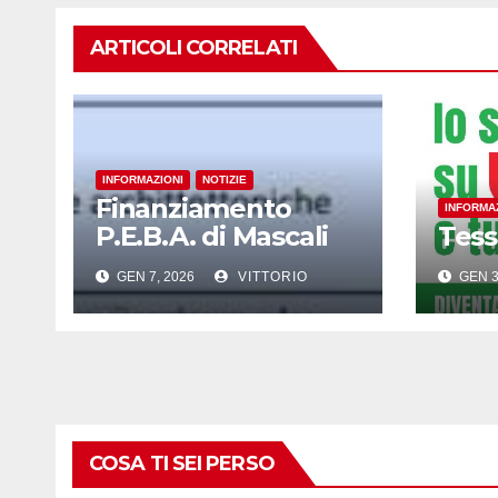
ARTICOLI CORRELATI
INFORMAZIONI
NOTIZIE
Finanziamento
INFORMA
P.E.B.A. di Mascali
Tes
GEN 7, 2026
VITTORIO
GEN 3
COSA TI SEI PERSO