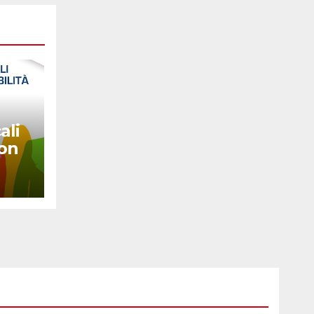
ali
con