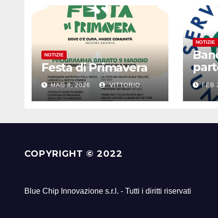
NOTIZIE
Ban
NOTIZIE
part
Festa di Primavera
SCU
MAG 8, 2026
VITTORIO
FEB 
Cost
COPYRIGHT © 2022
Blue Chip Innovazione s.r.l. - Tutti i diritti riservati