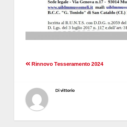
Navigazione
Rinnovo Tesseramento 2024
articoli
Di
vittorio