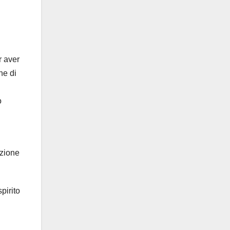
r aver
ne di
o
nzione
pirito